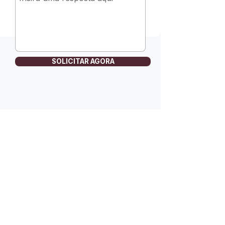
SOLICITAR AGORA
SOBRE A ACADEMY
"MAIS DO QUE VESTIR,
NÓS TRATAMOS."
A KINESIOCURVE ACADEMY nasceu
de um propósito claro: elevar o
padrão do atendimento clínico
através da tecnologia têxtil de
compressão terapêutica.