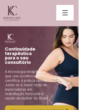
Continuidade
terapêutica
para o seu
consultório
A tecnologia terapêutica
que une evidência
científica à prática clínica.
Junte-se à maior rede de
especialistas em
reabilitação funcional e
saúde da mulher do Brasil