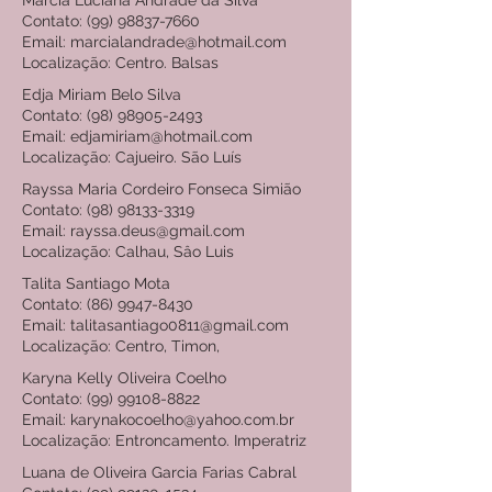
Márcia Luciana Andrade da Silva
Contato:
(99) 98837-7660
Email: marcialandrade@hotmail.com
Localização: Centro. Balsas
Edja Miriam Belo Silva
Contato: (98) 98905-2493
Email: edjamiriam@hotmail.com
Localização: Cajueiro. São Luís
Rayssa Maria Cordeiro Fonseca Simião
Contato: (98) 98133-3319
Email: rayssa.deus@gmail.com
Localização: Calhau, Sâo Luis
Talita Santiago Mota
Contato: (86) 9947-8430
Email: talitasantiago0811@gmail.com
Localização: Centro, Timon,
Karyna Kelly Oliveira Coelho
Contato: (99) 99108-8822
Email: karynakocoelho@yahoo.com.br
Localização: Entroncamento. Imperatriz
Luana de Oliveira Garcia Farias Cabral