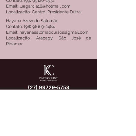
Contato: (99) 99120-1534
Email: luagarcia18@hotmail.com
Localização: Centro. Presidente Dutra
Hayana Azevedo Salomão
Contato: (98) 98163-2484
Email: hayanasalomaocursos@gmail.com
Localização: Aracagy. São José de
Ribamar
(27) 99729-5753
contato@kinesiocurve.com.br
Assine para receber 
atualizações exclusivas