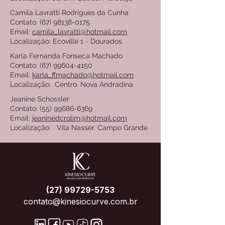
Camila Lavratti Rodrigues da Cunha
Contato:
(67) 98138-0175
Email:
camila_lavratti@hotmail.com
Localização: Ecoville 1 - Dourados
Karla Fernanda Fonseca Machado
Contato:
(67) 99604-4150
Email:
karla_ffmachado@hotmail.com
Localização: Centro. Nova Andradina
Jeanine Schossler
Contato:
(55) 99686-6369
Email:
jeaninedcrolim@hotmail.com
Localização: Vila Nasser. Campo Grande
(27) 99729-5753
contato@kinesiocurve.com.br