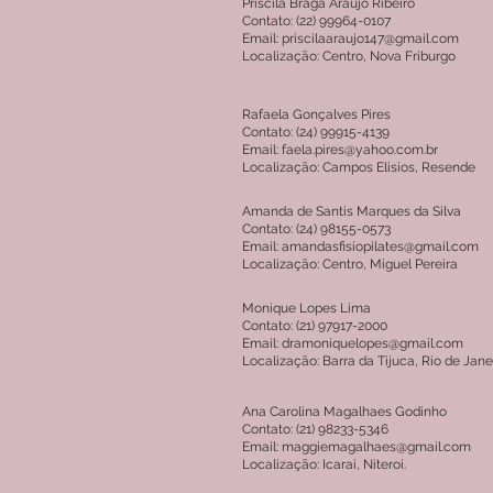
Priscila Braga Araújo Ribeiro
Contato: (22) 99964-0107
Email: priscilaaraujo147@gmail.com
Localização: Centro, Nova Friburgo
Rafaela Gonçalves Pires
Contato: (24) 99915-4139
Email: faela.pires@yahoo.com.br
Localização: Campos Elisios, Resende
Amanda de Santis Marques da Silva
Contato: (24) 98155-0573
Email: amandasfisiopilates@gmail.com
Localização: Centro, Miguel Pereira
Monique Lopes Lima
Contato: (21) 97917-2000
Email: dramoniquelopes@gmail.com
Localização: Barra da Tijuca, Rio de Jane
Ana Carolina Magalhaes Godinho
Contato: (21) 98233-5346
Email: maggiemagalhaes@gmail.com
Localização: Icarai, Niteroi.