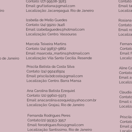
Contato: (27) 99508-3583
Contato:
Email: gruf.tatiana@gmail.com
Email: t
iro
Localização: Jacarepaguá. Rio de Janeiro
Localiza
Izabella de Mello Guedes
Rosiana
Contato: (24) 99211-7446
Contato:
Email: izabellaguedes@hotmail.com
Email: 
Localização: Centro. Vassouras
Localiz
Marcela Teixeira Martins
Fernan
Contato: (24) 99837-9862
Contato
Email: maarcela_martins@hotmail.com
Email:
Localização: Vila Santa Cecília. Resende
Localiz
o de Janeiro
Priscila Batista da Costa Silva
Aline C
Contato: (24) 992416924
Contato
Email: priscila.bdcosta@gmail.com
Email: 
Localização: Centro. Barra Mansa
Localiz
Ana Carolina Batista Ezequiel
Claudia
Contato: (21) 99610-5973
Contato
Email: anacarolina.ezequiel@yahoo.com.br
Email: 
Localização: Grajaú, Rio de Janeiro
Localiz
Fernanda Rodrigues Peres
Priscil
Contato:(21) 99353-3957
Contato
Email: ferodrigues.fisio@gmail.com
Email: 
Localização: Santissimo, Rio de Janeiro
Localiz