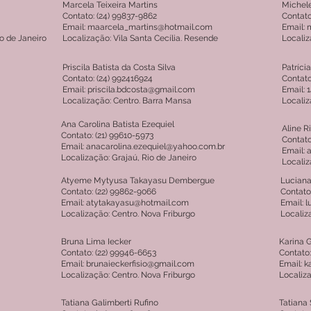
Marcela Teixeira Martins
Michel
Contato: (24) 99837-9862
Contato
Email: maarcela_martins@hotmail.com
Email: 
io de Janeiro
Localização: Vila Santa Cecília. Resende
Localiz
Priscila Batista da Costa Silva
Patríci
Contato: (24) 992416924
Contato
Email: priscila.bdcosta@gmail.com
Email:
Localização: Centro. Barra Mansa
Localiz
Ana Carolina Batista Ezequiel
Aline R
Contato: (21) 99610-5973
Contato
Email: anacarolina.ezequiel@yahoo.com.br
Email: 
Localização: Grajaú, Rio de Janeiro
Localiz
Atyeme Mytyusa Takayasu Dembergue
Luciana
Contato: (22) 99862-9066
Contato
Email: atytakayasu@hotmail.com
Email: 
Localização: Centro. Nova Friburgo
Localiz
Bruna Lima Iecker
Karina 
Contato: (22) 99946-6653
Contato:
Email: brunaieckerfisio@gmail.com
Email: 
Localização: Centro. Nova Friburgo
Localiza
Tatiana Galimberti Rufino
Tatiana 