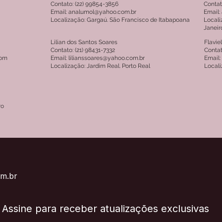
Contato: (22) 99854-3856
Contat
Email: analumol@yahoo.com.br
Email:
Localização: Gargaú. São Francisco de Itabapoana
Local
Janeir
Lilian dos Santos Soares
Flavie
Contato: (21) 98431-7332
Contat
com
Email: lilianssoares@yahoo.com.br
Email:
Localização: Jardim Real. Porto Real
Locali
ro
om.br
Assine para receber atualizações exclusivas