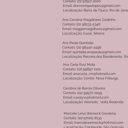
Contato: (21) 97917-2000
Email: dramoniquelopes@gmail.com
Localização: Barra da Tijuca, Rio de Jane
Ana Carolina Magalhaes Godinho
Contato: (21) 98233-5346
Email: maggiemagalhaes@gmail.com
Localização: Icarai, Niteroi.
Ana Paula Quintella
Contato: (21) 98440-2498
Email: quintella.anapaula@gmail.com
Localização: Recreio dos Bandeirante, Ri
Ana Carla Ruiz Mota
Contato: (22) 99897-1100
Email: anacarla_rm@hotmail.com
Localização: Centro, Nova Friburgo
Carolina de Barros Oliveira
Contato: (24) 99977-0299
Email: carolyvr@hotmail.com
Localização: Aterrado, Volta Redonda
Marcele Lima Werneck Giesteira
Contato: (21) 97005-8133
Email: marcelewerneck@hotmail.com
Localização: Colubande, São Gonçalo