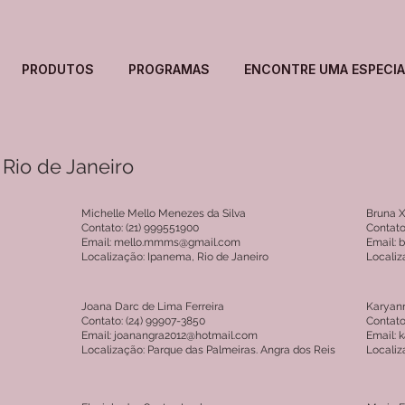
PRODUTOS
PROGRAMAS
ENCONTRE UMA ESPECIA
 Rio de Janeiro
Michelle Mello Menezes da Silva
Bruna X
Contato: (21) 999551900
Contato
Email: mello.mmms@gmail.com
Email:
Localização: Ipanema, Rio de Janeiro
Localiz
Joana Darc de Lima Ferreira
Karyan
Contato: (24) 99907-3850
Contato
Email: joanangra2012@hotmail.com
Email:
Localização: Parque das Palmeiras. Angra dos Reis
Localiz