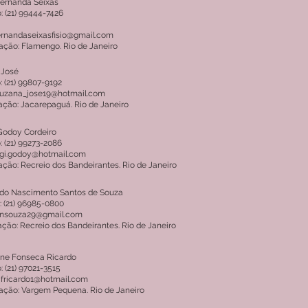
Fernanda Seixas
: (21) 99444-7426
ernandaseixasfisio@gmail.com
ação: Flamengo. Rio de Janeiro
 José
: (21) 99807-9192
suzana_jose19@hotmail.com
ação: Jacarepaguá. Rio de Janeiro
Godoy Cordeiro
: (21) 99273-2086
sgi.godoy@hotmail.com
ação: Recreio dos Bandeirantes. Rio de Janeiro
a do Nascimento Santos de Souza
: (21) 96985-0800
 pnsouza29@gmail.com
ação: Recreio dos Bandeirantes. Rio de Janeiro
ane Fonseca Ricardo
: (21) 97021-3515
cfricardo1@hotmail.com
ação: Vargem Pequena. Rio de Janeiro