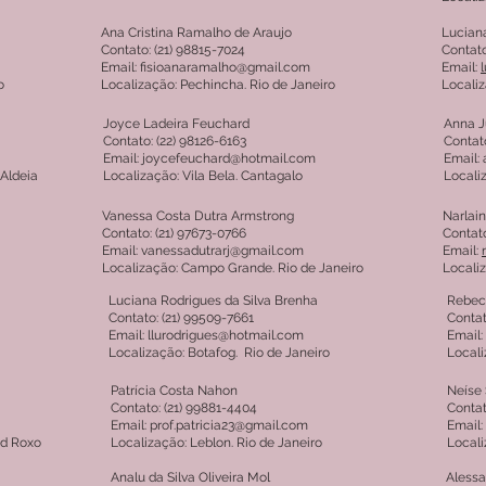
Ana Cristina Ramalho de Araujo
Lucian
Contato: (21) 98815-7024
Contato
Email: fisioanaramalho@gmail.com
Email:
o
Localização: Pechincha. Rio de Janeiro
Localiz
Joyce Ladeira Feuchard
Anna J
Contato: (22) 98126-6163
Contato
Email: joycefeuchard@hotmail.com
Email:
 Aldeia
Localização: Vila Bela. Cantagalo
Locali
Vanessa Costa Dutra Armstrong
Narlai
Contato: (21) 97673-0766
Contato
Email: vanessadutrarj@gmail.com
Email:
Localização: Campo Grande. Rio de Janeiro
Localiz
Luciana Rodrigues da Silva Brenha
Rebeca
Contato: (21) 99509-7661
Contat
Email: llurodrigues@hotmail.com
Email:
Localização: Botafog. Rio de Janeiro
Locali
Patrícia Costa Nahon
Neíse 
Contato: (21) 99881-4404
Contat
Email: prof.patricia23@gmail.com
Email:
rd Roxo
Localização: Leblon. Rio de Janeiro
Locali
Analu da Silva Oliveira Mol
Alessa