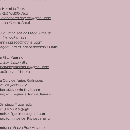
a Hermida Pires
: (24) 98805-1946
lucianahermidapires@gmail.com
ação: Centro. Areal
ulia Francisca do Prado Almeida
: (24) 99817-3032
 annajuprado@hotmail.com
zação: Jardim independência. Quatis
ne Silva Gomes
: (21) 98142-7983
narlainegomesplus@gmail.com
ação: Icaraí. Niterói
 Cury de Farias Rodrigues
o: (21) 97186-0871
 becafarias@hotmail.com
zação: Freguesia. Rio de Janeiro
Santiago Figueiredo
o: (21) 98859-3496
 neisesfigueiredo@gmail.com
zação: Inhoaiba. Rio de Janeiro
ndra de Souza Braz Abrantes