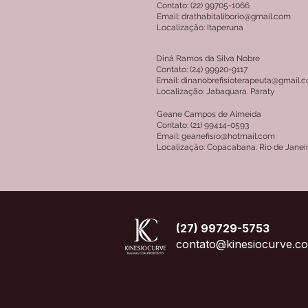
Contato: (22) 99705-1066
Email: drathabitaliborio@gmail.com
Localização: Itaperuna
Diná Ramos da Silva Nobre
Contato: (24) 99920-9117
Email: dinanobrefisioterapeuta@gmail.
Localização: Jabaquara. Paraty
Geane Campos de Almeida
Contato: (21) 99414-0593
Email: geanefisio@hotmail.com
Localização: Copacabana. Rio de Janei
(27) 99729-5753
contato@kinesiocurve.c