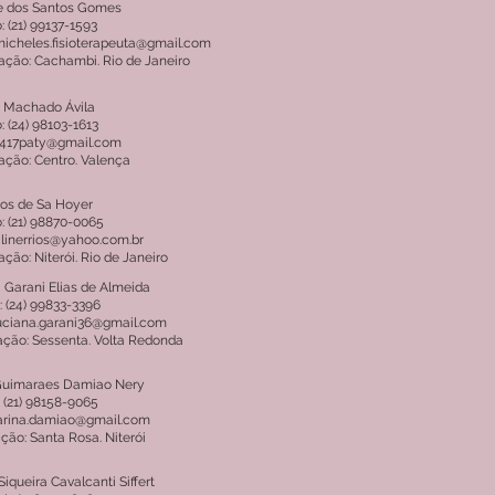
e dos Santos Gomes
: (21) 99137-1593
micheles.fisioterapeuta@gmail.com
ação: Cachambi. Rio de Janeiro
a Machado Ávila
: (24) 98103-1613
 1417paty@gmail.com
ação: Centro. Valença
ios de Sa Hoyer
: (21) 98870-0065
alinerrios@yahoo.com.br
ação: Niterói. Rio de Janeiro
 Garani Elias de Almeida
: (24) 99833-3396
luciana.garani36@gmail.com
ação: Sessenta. Volta Redonda
Guimaraes Damiao Nery
 (21) 98158-9065
karina.damiao@gmail.com
ção: Santa Rosa. Niterói
Siqueira Cavalcanti Siffert