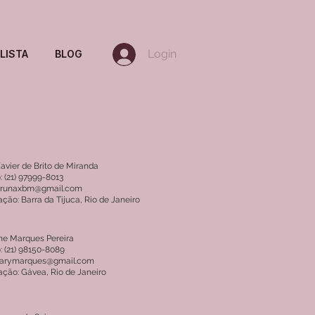
Login
LISTA
BLOG
avier de Brito de Miranda
: (21) 97999-8013
 brunaxbm@gmail.com
ação: Barra da Tijuca, Rio de Janeiro
ne Marques Pereira
: (21) 98150-8089
 karymarques@gmail.com
ação: Gávea, Rio de Janeiro