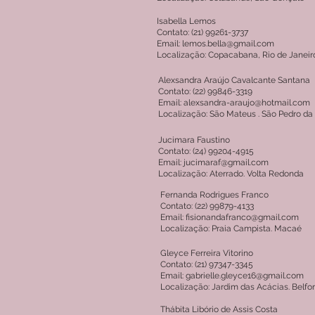
Isabella Lemos
Contato: (21) 99261-3737
Email: lemos.bella@gmail.com
Localização: Copacabana, Rio de Janeir
Alexsandra Araújo Cavalcante Santana
Contato: (22) 99846-3319
Email: alexsandra-araujo@hotmail.com
Localização: São Mateus . São Pedro da
Jucimara Faustino
Contato: (24) 99204-4915
Email: jucimaraf@gmail.com
Localização: Aterrado. Volta Redonda
Fernanda Rodrigues Franco
Contato: (22) 99879-4133
Email: fisionandafranco@gmail.com
Localização: Praia Campista. Macaé
Gleyce Ferreira Vitorino
Contato: (21) 97347-3345
Email: gabrielle.gleyce16@gmail.com
Localização: Jardim das Acácias. Belfo
Thábita Libório de Assis Costa