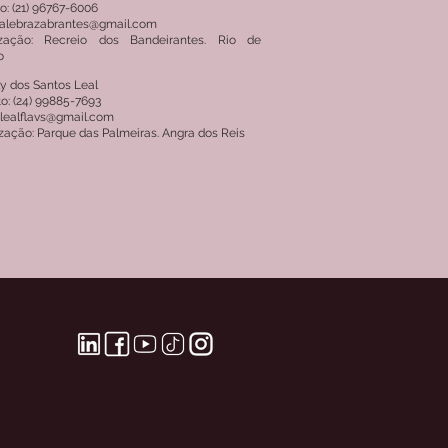
o: (21) 96767-6006
 alebrazabrantes@gmail.com
ização: Recreio dos Bandeirantes. Rio de
o
ly dos Santos Leal
o: (24) 99885-7693
 lealflavs@gmail.com
zação: Parque das Palmeiras. Angra dos Reis