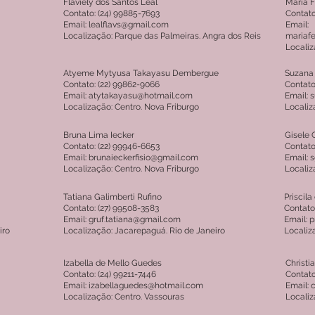
Flaviely dos Santos Leal
Maria 
Contato: (24) 99885-7693
Contato
Email: lealflavs@gmail.com
Email:
Localização: Parque das Palmeiras. Angra dos Reis
mariaf
Localiz
Atyeme Mytyusa Takayasu Dembergue
Suzana
Contato: (22) 99862-9066
Contato
Email: atytakayasu@hotmail.com
Email: 
Localização: Centro. Nova Friburgo
Localiz
Bruna Lima Iecker
Gisele 
Contato: (22) 99946-6653
Contato
Email: brunaieckerfisio@gmail.com
Email: 
Localização: Centro. Nova Friburgo
Localiz
Tatiana Galimberti Rufino
Priscil
Contato: (27) 99508-3583
Contato
Email: gruf.tatiana@gmail.com
Email:
iro
Localização: Jacarepaguá. Rio de Janeiro
Localiz
Izabella de Mello Guedes
Christi
Contato: (24) 99211-7446
Contato
Email: izabellaguedes@hotmail.com
Email: 
Localização: Centro. Vassouras
Localiz