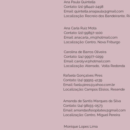
Ana Paula Quintella
Contato: (21) 98440-2498
Email: quintella.anapaula@gmail.com
Localização: Recreio dos Bandeirante, R
Ana Carla Ruiz Mota
Contato: (22) 99897-1100
Email: anacarla_rm@hotmail.com
Localização: Centro, Nova Friburgo
Carolina de Barros Oliveira
Contato: (24) 99977-0299
Email: carolyvr@hotmail.com
Localização: Aterrado, Volta Redonda
Rafaela Gonçalves Pires
Contato: (24) 99915-4139
Email: faela.pires@yahoo.com.br
Localização: Campos Elisios, Resende
Amanda de Santis Marques da Silva
Contato: (24) 98155-0573
Email: amandasfisiopilates@gmail.com
Localização: Centro, Miguel Pereira
Monique Lopes Lima