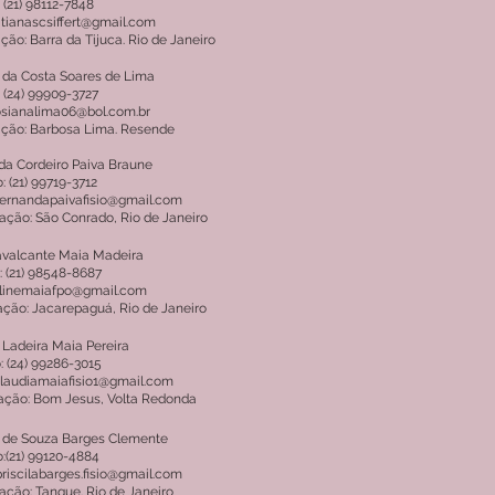
 (21) 98112-7848
atianascsiffert@gmail.com
ção: Barra da Tijuca. Rio de Janeiro
 da Costa Soares de Lima
 (24) 99909-3727
rosianalima06@bol.com.br
ação: Barbosa Lima. Resende
da Cordeiro Paiva Braune
: (21) 99719-3712
 fernandapaivafisio@gmail.com
ação: São Conrado, Rio de Janeiro
avalcante Maia Madeira
: (21) 98548-8687
alinemaiafpo@gmail.com
ação: Jacarepaguá, Rio de Janeiro
 Ladeira Maia Pereira
: (24) 99286-3015
claudiamaiafisio1@gmail.com
ação: Bom Jesus, Volta Redonda
a de Souza Barges Clemente
:(21) 99120-4884
priscilabarges.fisio@gmail.com
ação: Tanque. Rio de Janeiro