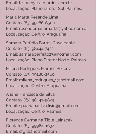
Email: leilane@lealmartins.com.br
Localização: Plano Diretor Sul, Palmas.
Maria Marta Resende Lima
Contato:
(63) 99266-6500
Email: resendemariamarta@yahoo.com.br
Localização: Centro, Araguaína
Samara Perfeito Barros Cavalcante
Contato:
(63) 98444-7422
Email: samaraperfeito27@hotmail.com
Localização: Plano Diretor Norte. Palmas
Milena Rodrigues Martins Bezerra
Contato:
(63) 99286-2560
Email: milena_rodrigues_1@hotmail.com
Localização: Centro. Araguaína
Ariana Francisca da Silva
Contato:
(63) 98441-9829
Email: spaarianasilva.fisio@gmail.com
Localização: Centro. Palmas
Florence Germaine Tible Lainscek
Contato:
(63) 99984-1632
Email: sfg.tl@hotmail.com