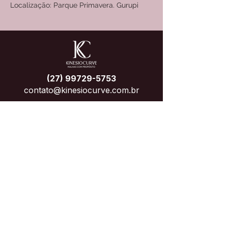
Localização: Parque Primavera. Gurupi
(27) 99729-5753
contato@kinesiocurve.com.br
Assine para receber 
atualizações exclusivas
Email
*
Enviar
Quero assinar a sua lista de 