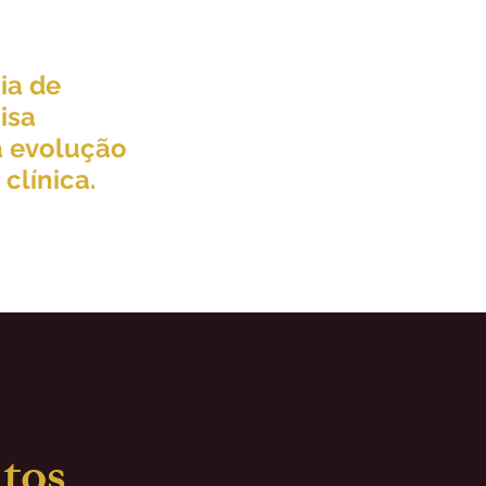
 gestora da
ém precisa evoluir.
ia de
isa
 evolução
 clínica.
tos