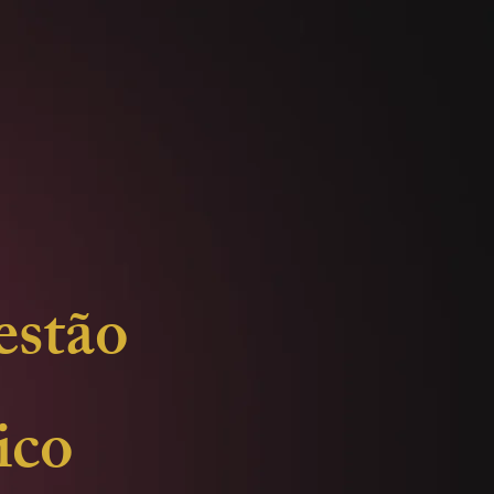
estão
ico