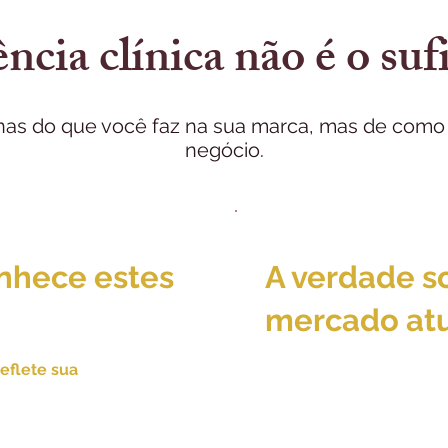
ncia clínica não é o suf
nas do que você faz na sua marca, mas de como 
negócio.
nhece estes
A verdade s
mercado at
Muitas vezes, a excel
eflete sua
é suficiente para ve
 profissional, mas os
mercado saturado. A r
os ainda não
feminina evoluiu, e o
lidade técnica.