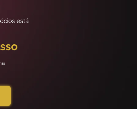
ócios está
esso
ma