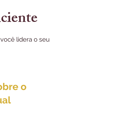
iciente
você lidera o seu
obre o
ual
ência clínica não
ncer em um
eabilitação
 seu