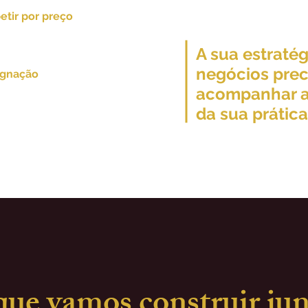
posicionamento como
tir por preço
própria carreira tamb
rar demanda qualificada
limita seu crescimento.
A sua estratég
negócios prec
agnação
acompanhar a
 o seu consultório
a mentalidade
da sua prática
ue vamos construir jun