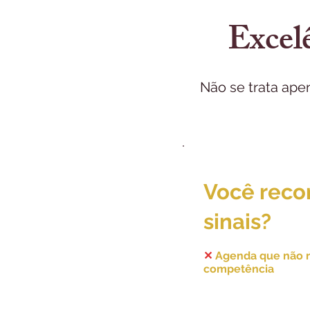
Excelê
Não se trata ape
Você reco
sinais?
✕
Agenda que não r
competência
Você é uma excelente
resultados financeir
acompanham sua qua