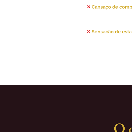
✕
Cansaço de compe
A dificuldade de ge
drena sua energia e 
✕
Sensação de est
Sinais claros de que
precisa de uma nov
estratégica.
O q