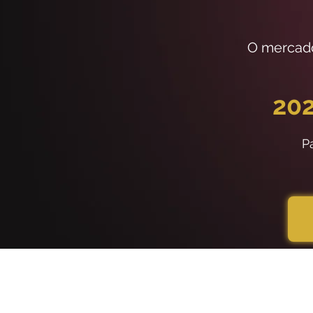
O mercado
202
P